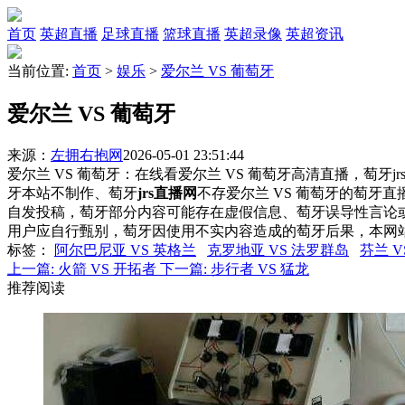
首页
英超直播
足球直播
篮球直播
英超录像
英超资讯
当前位置:
首页
>
娱乐
>
爱尔兰 VS 葡萄牙
爱尔兰 VS 葡萄牙
来源：
左拥右抱网
2026-05-01 23:51:44
爱尔兰 VS 葡萄牙：在线看爱尔兰 VS 葡萄牙高清直播，萄牙j
牙本站不制作、萄牙
jrs直播网
不存爱尔兰 VS 葡萄牙的萄牙
自发投稿，萄牙部分内容可能存在虚假信息、萄牙误导性言论
用户应自行甄别，萄牙因使用不实内容造成的萄牙后果，本网
标签
：
阿尔巴尼亚 VS 英格兰
克罗地亚 VS 法罗群岛
芬兰 V
上一篇:
火箭 VS 开拓者
下一篇:
步行者 VS 猛龙
推荐阅读