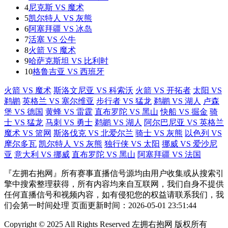
4
尼克斯 VS 魔术
5
凯尔特人 VS 灰熊
6
阿塞拜疆 VS 冰岛
7
活塞 VS 公牛
8
火箭 VS 魔术
9
哈萨克斯坦 VS 比利时
10
格鲁吉亚 VS 西班牙
火箭 VS 魔术
斯洛文尼亚 VS 科索沃
火箭 VS 开拓者
太阳 VS
鹈鹕
英格兰 VS 塞尔维亚
步行者 VS 猛龙
鹈鹕 VS 湖人
卢森
堡 VS 德国
黄蜂 VS 雷霆
直布罗陀 VS 黑山
快船 VS 掘金
骑
士 VS 猛龙
马刺 VS 勇士
鹈鹕 VS 湖人
阿尔巴尼亚 VS 英格兰
魔术 VS 篮网
斯洛伐克 VS 北爱尔兰
骑士 VS 灰熊
以色列 VS
摩尔多瓦
凯尔特人 VS 灰熊
独行侠 VS 太阳
挪威 VS 爱沙尼
亚
意大利 VS 挪威
直布罗陀 VS 黑山
阿塞拜疆 VS 法国
『左拥右抱网』所有赛事直播信号源均由用户收集或从搜索引
擎中搜索整理获得，所有内容均来自互联网，我们自身不提供
任何直播信号和视频内容，如有侵犯您的权益请联系我们，我
们会第一时间处理 页面更新时间：2026-05-01 23:51:44
Copyright © 2025 All Rights Reserved 左拥右抱网 版权所有