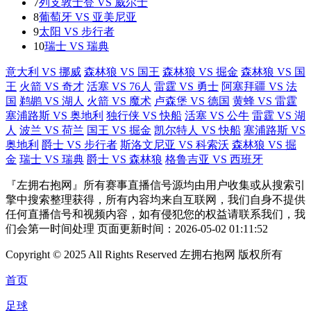
7
列支敦士登 VS 威尔士
8
葡萄牙 VS 亚美尼亚
9
太阳 VS 步行者
10
瑞士 VS 瑞典
意大利 VS 挪威
森林狼 VS 国王
森林狼 VS 掘金
森林狼 VS 国
王
火箭 VS 奇才
活塞 VS 76人
雷霆 VS 勇士
阿塞拜疆 VS 法
国
鹈鹕 VS 湖人
火箭 VS 魔术
卢森堡 VS 德国
黄蜂 VS 雷霆
塞浦路斯 VS 奥地利
独行侠 VS 快船
活塞 VS 公牛
雷霆 VS 湖
人
波兰 VS 荷兰
国王 VS 掘金
凯尔特人 VS 快船
塞浦路斯 VS
奥地利
爵士 VS 步行者
斯洛文尼亚 VS 科索沃
森林狼 VS 掘
金
瑞士 VS 瑞典
爵士 VS 森林狼
格鲁吉亚 VS 西班牙
『左拥右抱网』所有赛事直播信号源均由用户收集或从搜索引
擎中搜索整理获得，所有内容均来自互联网，我们自身不提供
任何直播信号和视频内容，如有侵犯您的权益请联系我们，我
们会第一时间处理 页面更新时间：2026-05-02 01:11:52
Copyright © 2025 All Rights Reserved 左拥右抱网 版权所有
首页
足球