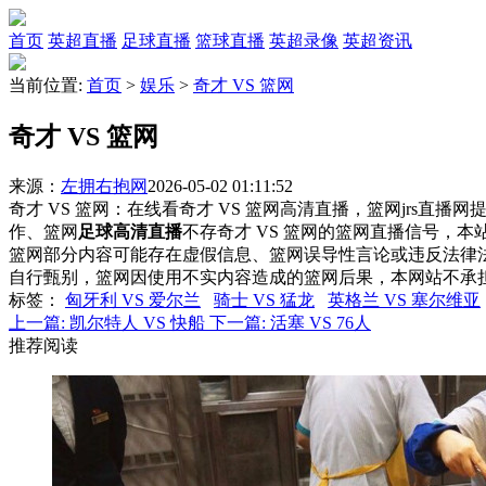
首页
英超直播
足球直播
篮球直播
英超录像
英超资讯
当前位置:
首页
>
娱乐
>
奇才 VS 篮网
奇才 VS 篮网
来源：
左拥右抱网
2026-05-02 01:11:52
奇才 VS 篮网：在线看奇才 VS 篮网高清直播，篮网jrs直播
作、篮网
足球高清直播
不存奇才 VS 篮网的篮网直播信号，
篮网部分内容可能存在虚假信息、篮网误导性言论或违反法律
自行甄别，篮网因使用不实内容造成的篮网后果，本网站不承
标签
：
匈牙利 VS 爱尔兰
骑士 VS 猛龙
英格兰 VS 塞尔维亚
上一篇:
凯尔特人 VS 快船
下一篇:
活塞 VS 76人
推荐阅读