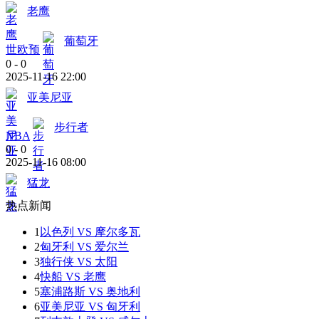
老鹰
葡萄牙
世欧预
0
-
0
2025-11-16 22:00
亚美尼亚
步行者
NBA
0
-
0
2025-11-16 08:00
猛龙
热点新闻
1
以色列 VS 摩尔多瓦
2
匈牙利 VS 爱尔兰
3
独行侠 VS 太阳
4
快船 VS 老鹰
5
塞浦路斯 VS 奥地利
6
亚美尼亚 VS 匈牙利